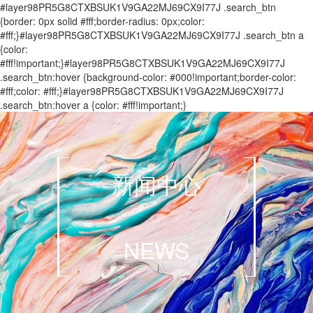
#layer98PR5G8CTXBSUK1V9GA22MJ69CX9I77J .search_btn
{border: 0px solid #fff;border-radius: 0px;color:
#fff;}#layer98PR5G8CTXBSUK1V9GA22MJ69CX9I77J .search_btn a
{color:
#fff!important;}#layer98PR5G8CTXBSUK1V9GA22MJ69CX9I77J
.search_btn:hover {background-color: #000!important;border-color:
#fff;color: #fff;}#layer98PR5G8CTXBSUK1V9GA22MJ69CX9I77J
.search_btn:hover a {color: #fff!important;}
新闻中心
NEWS