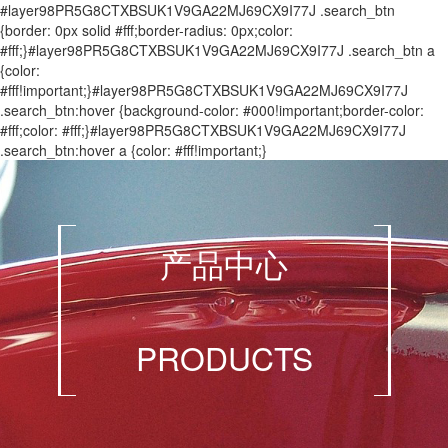
#layer98PR5G8CTXBSUK1V9GA22MJ69CX9I77J .search_btn
{border: 0px solid #fff;border-radius: 0px;color:
#fff;}#layer98PR5G8CTXBSUK1V9GA22MJ69CX9I77J .search_btn a
{color:
#fff!important;}#layer98PR5G8CTXBSUK1V9GA22MJ69CX9I77J
.search_btn:hover {background-color: #000!important;border-color:
#fff;color: #fff;}#layer98PR5G8CTXBSUK1V9GA22MJ69CX9I77J
.search_btn:hover a {color: #fff!important;}
产品中心
PRODUCTS