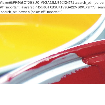
#layer98PR5G8CTXBSUK1V9GA22MJ69CX9I77J .search_btn {border: 0px
#fff!important;}#layer98PR5G8CTXBSUK1V9GA22MJ69CX9I77J .search_
.search_btn:hover a {color: #fff!important;}