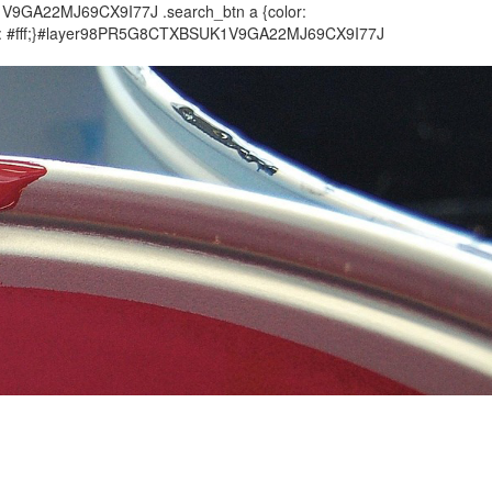
1V9GA22MJ69CX9I77J .search_btn a {color:
olor: #fff;}#layer98PR5G8CTXBSUK1V9GA22MJ69CX9I77J