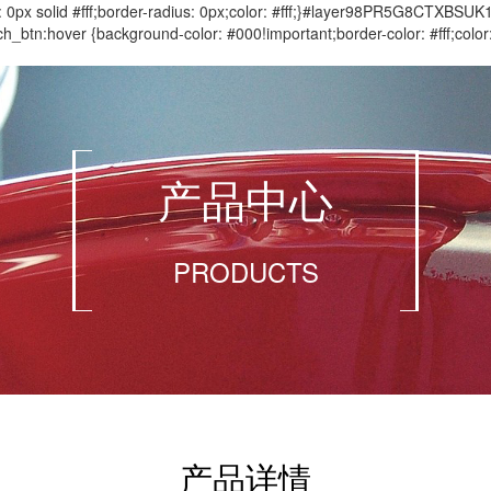
 solid #fff;border-radius: 0px;color: #fff;}#layer98PR5G8CTXBSUK
btn:hover {background-color: #000!important;border-color: #fff;c
产品中心
PRODUCTS
产品详情